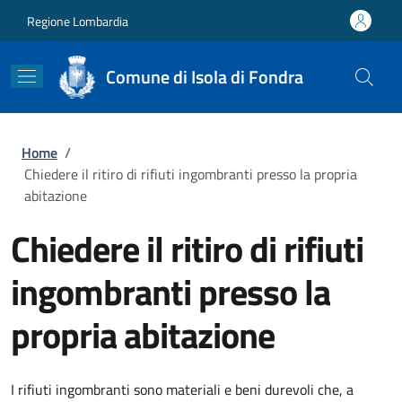
Salta al contenuto principale
Skip to footer content
Regione Lombardia
Comune di Isola di Fondra
Briciole di pane
Home
/
Chiedere il ritiro di rifiuti ingombranti presso la propria
abitazione
Chiedere il ritiro di rifiuti
ingombranti presso la
propria abitazione
I rifiuti ingombranti sono materiali e beni durevoli che, a