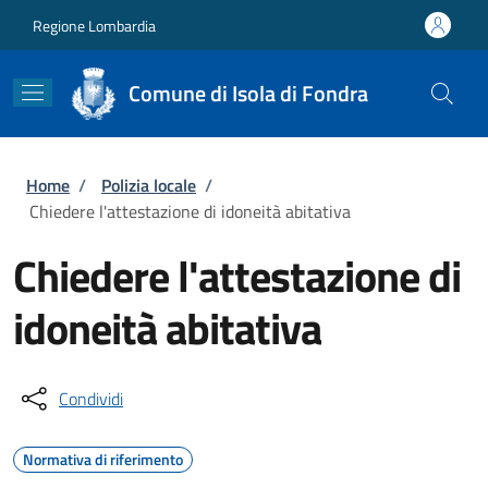
Salta al contenuto principale
Skip to footer content
Regione Lombardia
Comune di Isola di Fondra
Briciole di pane
Home
/
Polizia locale
/
Chiedere l'attestazione di idoneità abitativa
Chiedere l'attestazione di
idoneità abitativa
Condividi
Normativa di riferimento