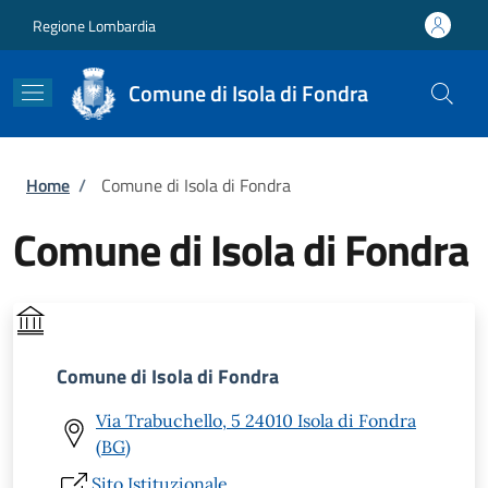
Salta al contenuto principale
Skip to footer content
Regione Lombardia
Comune di Isola di Fondra
Briciole di pane
Home
/
Comune di Isola di Fondra
Comune di Isola di Fondra
Comune di Isola di Fondra
Via Trabuchello, 5 24010 Isola di Fondra
(BG)
Sito Istituzionale