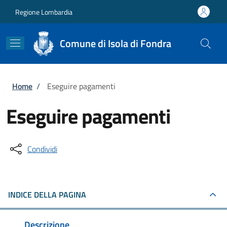
Salta al contenuto principale
Skip to footer content
Regione Lombardia
Comune di Isola di Fondra
Briciole di pane
Home
/
Eseguire pagamenti
Eseguire pagamenti
Condividi
INDICE DELLA PAGINA
Descrizione