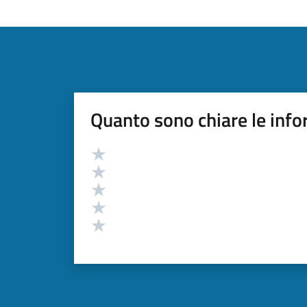
Quanto sono chiare le info
Valutazione
Valuta 5 stelle su 5
Valuta 4 stelle su 5
Valuta 3 stelle su 5
Valuta 2 stelle su 5
Valuta 1 stelle su 5