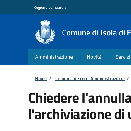
Salta al contenuto principale
Skip to footer content
Regione Lombardia
Comune di Isola di 
Amministrazione
Novità
Servizi
Briciole di pane
Home
/
Comunicare con l'Amministrazione
/
Chiedere l'annull
l'archiviazione di