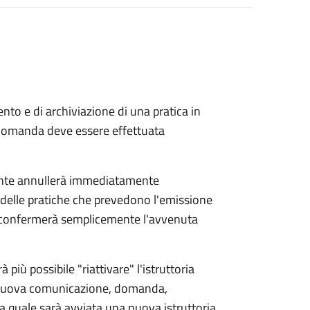
to e di archiviazione di una pratica in
 domanda deve essere effettuata
ente annullerà immediatamente
ria delle pratiche che prevedono l'emissione
e confermerà semplicemente l'avvenuta
 più possibile "riattivare" l'istruttoria
a nuova comunicazione, domanda,
r la quale sarà avviata una nuova istruttoria.