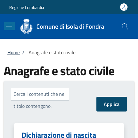
Salta al contenuto principale
Skip to footer content
Regione Lombardia
Comune di Isola di Fondra
Briciole di pane
Home
/
Anagrafe e stato civile
Anagrafe e stato civile
Cerca i contenuti che nel
titolo contengono:
Dichiarazione di nascita