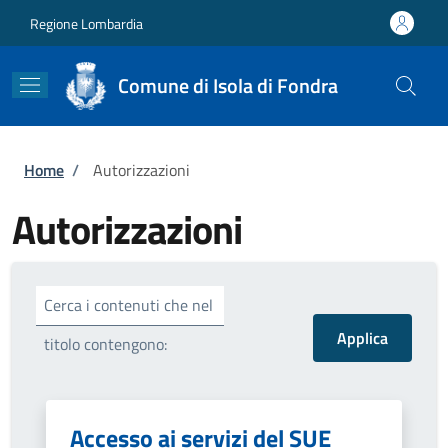
Salta al contenuto principale
Skip to footer content
Regione Lombardia
Comune di Isola di Fondra
Briciole di pane
Home
/
Autorizzazioni
Autorizzazioni
Cerca i contenuti che nel
titolo contengono:
Accesso ai servizi del SUE