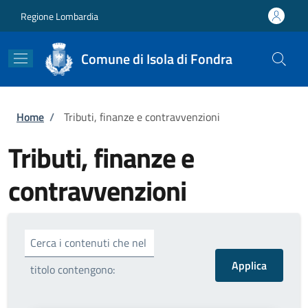
Salta al contenuto principale
Skip to footer content
Regione Lombardia
Comune di Isola di Fondra
Briciole di pane
Home
/
Tributi, finanze e contravvenzioni
Tributi, finanze e
contravvenzioni
Cerca i contenuti che nel
titolo contengono: