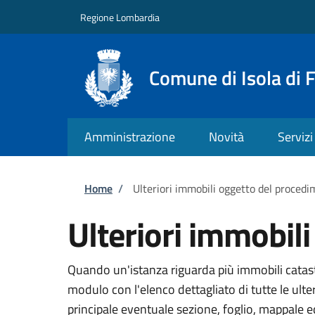
Salta al contenuto principale
Skip to footer content
Regione Lombardia
Comune di Isola di 
Amministrazione
Novità
Servizi
Briciole di pane
Home
/
Ulteriori immobili oggetto del proced
Ulteriori immobil
Quando un'istanza riguarda più immobili catasta
modulo con l'elenco dettagliato di tutte le ult
principale eventuale sezione, foglio, mappale 