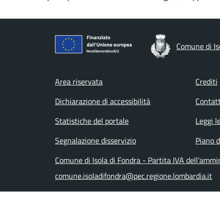
Comune di Is
Footer menu
Area riservata
Crediti
Dichiarazione di accessibilità
Contatt
Statistiche del portale
Leggi l
Segnalazione disservizio
Piano d
Comune di Isola di Fondra - Partita IVA dell'amm
comune.isoladifondra@pec.regione.lombardia.it