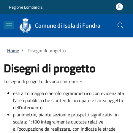
Salta al contenuto principale
Skip to footer content
Regione Lombardia
Comune di Isola di Fondra
Briciole di pane
Home
/
Disegni di progetto
Disegni di progetto
I disegni di progetto devono contenere:
estratto mappa o aerofotogrammetrico con evidenziata
l’area pubblica che si intende occupare e l’area oggetto
dell’intervento
planimetrie, piante sezioni e prospetti significativi in
scala ≥ 1:100 integralmente quotate relative
all’occupazione da realizzare, con indicate le strade