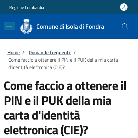
Salta al contenuto principale
Skip to footer content
Regione Lombardia
Comune di Isola di Fondra
Briciole di pane
Home
/
Domande frequenti
/
Come faccio a ottenere il PIN e il PUK della mia carta
d'identità elettronica (CIE)?
Come faccio a ottenere il
PIN e il PUK della mia
carta d'identità
elettronica (CIE)?