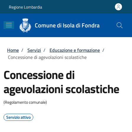
Salta al contenuto principale
Skip to footer content
Regione Lombardia
Comune di Isola di Fondra
Briciole di pane
Home
/
Servizi
/
Educazione e formazione
/
Concessione di agevolazioni scolastiche
Concessione di
agevolazioni scolastiche
(Regolamento comunale)
Servizio attivo