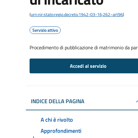
(
urn:nir:stato:regio.decreto:1942-03-16;262~art96
)
Servizio attivo
Procedimento di pubblicazione di matrimonio da part
Accedi al servizio
INDICE DELLA PAGINA
A chi è rivolto
Approfondimenti