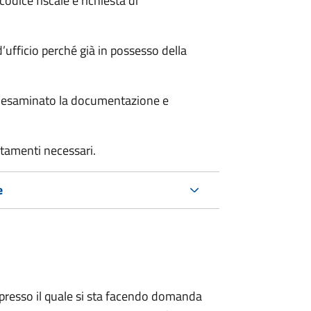
odice fiscale e richiesta di
’ufficio perché già in possesso della
er esaminato la documentazione e
rtamenti necessari.
e
presso il quale si sta facendo domanda