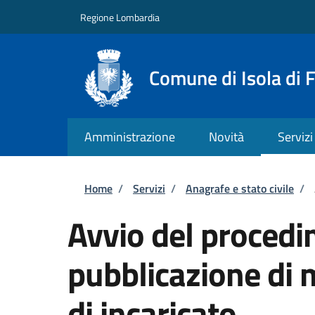
Salta al contenuto principale
Skip to footer content
Regione Lombardia
Comune di Isola di 
Amministrazione
Novità
Servizi
Briciole di pane
Home
/
Servizi
/
Anagrafe e stato civile
/
Avvio del procedi
pubblicazione di 
di incaricato