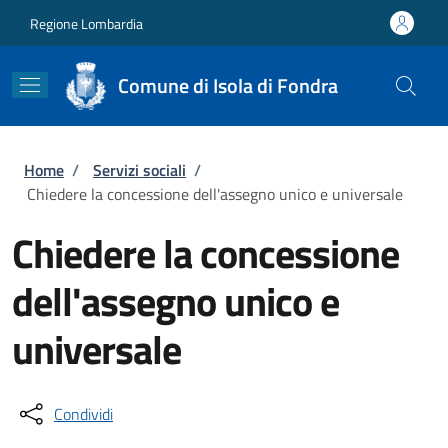
Salta al contenuto principale
Skip to footer content
Regione Lombardia
Comune di Isola di Fondra
Briciole di pane
Home
/
Servizi sociali
/
Chiedere la concessione dell'assegno unico e universale
Chiedere la concessione
dell'assegno unico e
universale
Condividi