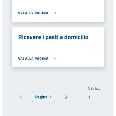
VAI ALLA PAGINA
Ricevere i pasti a domicilio
VAI ALLA PAGINA
Write th
Vai a…
Pagina
1
Pagina precedente
Pagina attuale
Prossima pagina