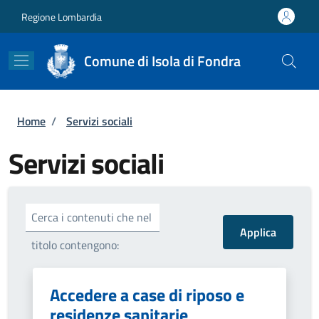
Salta al contenuto principale
Skip to footer content
Regione Lombardia
Comune di Isola di Fondra
Briciole di pane
Home
/
Servizi sociali
Servizi sociali
Cerca i contenuti che nel
titolo contengono:
Accedere a case di riposo e
residenze sanitarie