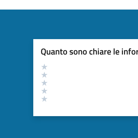
Quanto sono chiare le info
Valutazione
Valuta 5 stelle su 5
Valuta 4 stelle su 5
Valuta 3 stelle su 5
Valuta 2 stelle su 5
Valuta 1 stelle su 5