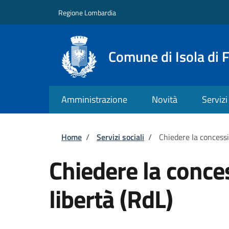
Salta al contenuto principale
Skip to footer content
Regione Lombardia
Comune di Isola di 
Amministrazione
Novità
Servizi
Briciole di pane
Home
/
Servizi sociali
/
Chiedere la concessi
Chiedere la conces
libertà (RdL)