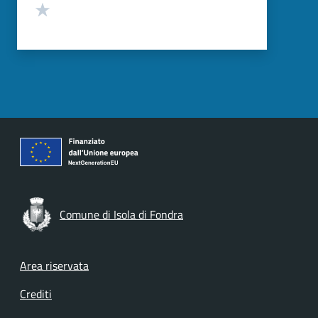
Valuta 1 stelle su 5
Comune di Isola di Fondra
Footer menu
Area riservata
Crediti