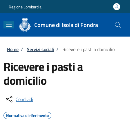
Salta al contenuto principale
Skip to footer content
Regione Lombardia
Comune di Isola di Fondra
Briciole di pane
Home
/
Servizi sociali
/
Ricevere i pasti a domicilio
Ricevere i pasti a
domicilio
Condividi
Normativa di riferimento