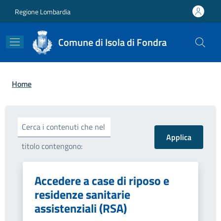
Salta al contenuto principale
Skip to footer content
Regione Lombardia
Comune di Isola di Fondra
Briciole di pane
Home
Cerca i contenuti che nel
titolo contengono:
Accedere a case di riposo e
residenze sanitarie
assistenziali (RSA)