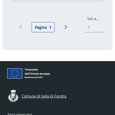
Write th
Vai a…
Pagina
1
Pagina precedente
Pagina attuale
Prossima pagina
Comune di Isola di Fondra
Area riservata