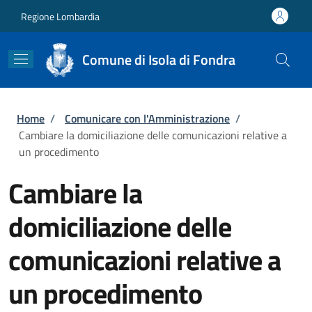
Salta al contenuto principale
Skip to footer content
Regione Lombardia
Comune di Isola di Fondra
Briciole di pane
Home
/
Comunicare con l'Amministrazione
/
Cambiare la domiciliazione delle comunicazioni relative a
un procedimento
Cambiare la
domiciliazione delle
comunicazioni relative a
un procedimento