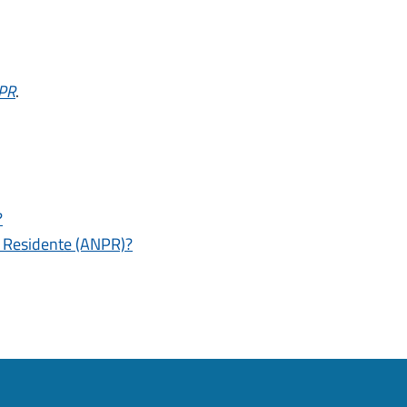
NPR
.
?
e Residente (ANPR)?