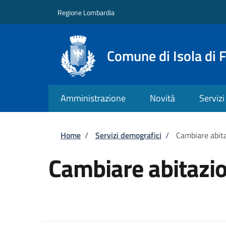
Salta al contenuto principale
Skip to footer content
Regione Lombardia
Comune di Isola di 
Amministrazione
Novità
Servizi
Briciole di pane
Home
/
Servizi demografici
/
Cambiare abit
Cambiare abitazi