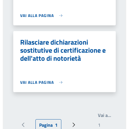
VAI ALLA PAGINA
Rilasciare dichiarazioni
sostitutive di certificazione e
dell'atto di notorietà
VAI ALLA PAGINA
Write th
Vai a…
Pagina
1
Pagina precedente
Pagina attuale
Prossima pagina