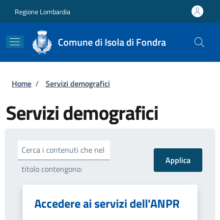
Salta al contenuto principale
Skip to footer content
Regione Lombardia
Comune di Isola di Fondra
Briciole di pane
Home
/
Servizi demografici
Servizi demografici
Cerca i contenuti che nel
titolo contengono:
Accedere ai servizi dell'ANPR