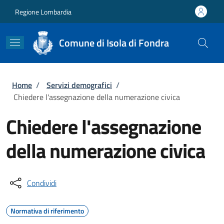
Salta al contenuto principale
Skip to footer content
Regione Lombardia
Comune di Isola di Fondra
Briciole di pane
Home
/
Servizi demografici
/
Chiedere l'assegnazione della numerazione civica
Chiedere l'assegnazione
della numerazione civica
Condividi
Normativa di riferimento