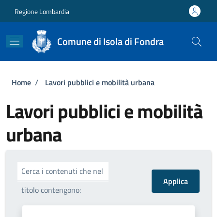
Salta al contenuto principale
Skip to footer content
Regione Lombardia
Comune di Isola di Fondra
Briciole di pane
Home
/
Lavori pubblici e mobilità urbana
Lavori pubblici e mobilità
urbana
Cerca i contenuti che nel
titolo contengono: