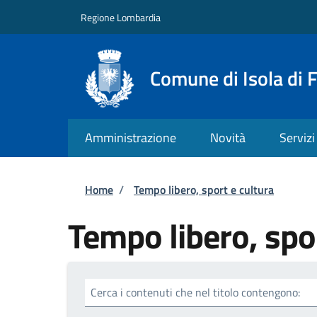
Salta al contenuto principale
Skip to footer content
Regione Lombardia
Comune di Isola di 
Amministrazione
Novità
Servizi
Briciole di pane
Home
/
Tempo libero, sport e cultura
Tempo libero, spor
Cerca i contenuti che nel titolo contengono: