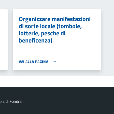
Organizzare manifestazioni
di sorte locale (tombole,
lotterie, pesche di
beneficenza)
VAI ALLA PAGINA
ola di Fondra