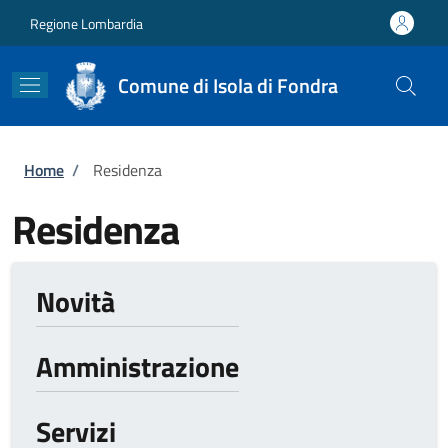
Salta al contenuto principale
Skip to footer content
Regione Lombardia
Comune di Isola di Fondra
Briciole di pane
Home
/
Residenza
Residenza
Novità
Amministrazione
Servizi