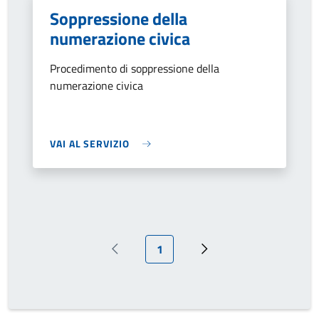
Soppressione della
numerazione civica
Procedimento di soppressione della
numerazione civica
VAI AL SERVIZIO
Pagina attuale
1
Pagina precedente
Prossima pagina