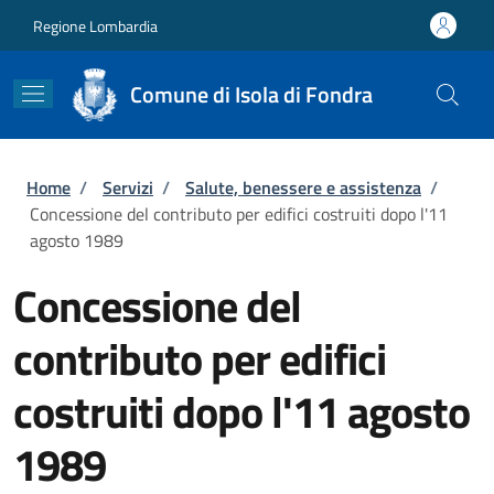
Salta al contenuto principale
Skip to footer content
Regione Lombardia
Comune di Isola di Fondra
Briciole di pane
Home
/
Servizi
/
Salute, benessere e assistenza
/
Concessione del contributo per edifici costruiti dopo l'11
agosto 1989
Concessione del
contributo per edifici
costruiti dopo l'11 agosto
1989