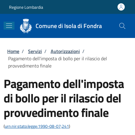
Salta al contenuto principale
Skip to footer content
Regione Lombardia
Comune di Isola di Fondra
Briciole di pane
Home
/
Servizi
/
Autorizzazioni
/
Pagamento dell'imposta di bollo per il rilascio del
provvedimento finale
Pagamento dell'imposta
di bollo per il rilascio del
provvedimento finale
(
urn:nir:stato:legge:1990-08-07;241
)