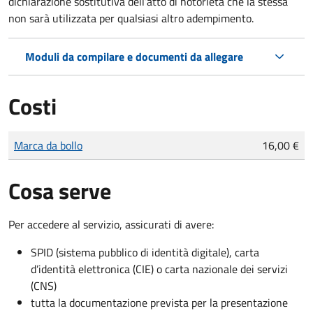
dichiarazione sostitutiva dell’atto di notorietà che la stessa
non sarà utilizzata per qualsiasi altro adempimento.
Moduli da compilare e documenti da allegare
Costi
Tipo di pagamento
Importo
Marca da bollo
16,00 €
Cosa serve
Per accedere al servizio, assicurati di avere:
SPID (sistema pubblico di identità digitale), carta
d’identità elettronica (CIE) o carta nazionale dei servizi
(CNS)
tutta la documentazione prevista per la presentazione