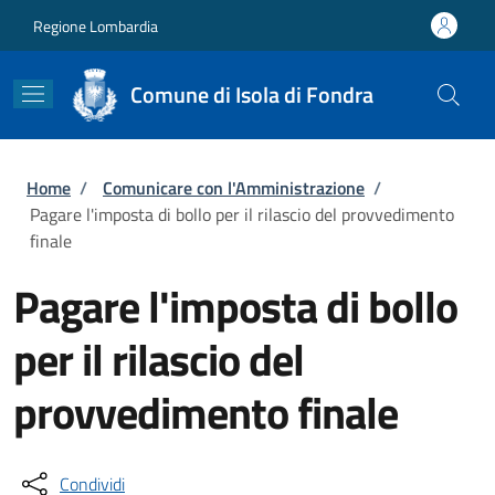
Salta al contenuto principale
Skip to footer content
Regione Lombardia
Comune di Isola di Fondra
Briciole di pane
Home
/
Comunicare con l'Amministrazione
/
Pagare l'imposta di bollo per il rilascio del provvedimento
finale
Pagare l'imposta di bollo
per il rilascio del
provvedimento finale
Condividi