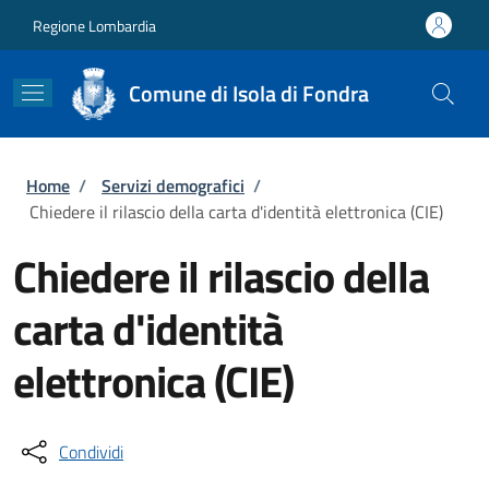
Salta al contenuto principale
Skip to footer content
Regione Lombardia
Comune di Isola di Fondra
Briciole di pane
Home
/
Servizi demografici
/
Chiedere il rilascio della carta d'identità elettronica (CIE)
Chiedere il rilascio della
carta d'identità
elettronica (CIE)
Condividi