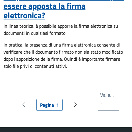
essere apposta la firma
elettronica?
In linea teorica, è possibile apporre la firma elettronica su
documenti in qualsiasi formato.
In pratica, la presenza di una firma elettronica consente di
verificare che il documento firmato non sia stato modificato
dopo l'apposizione della firma. Quindi è importante firmare
solo file privi di contenuti attivi.
Write th
Vai a…
Pagina
1
Pagina precedente
Pagina attuale
Prossima pagina