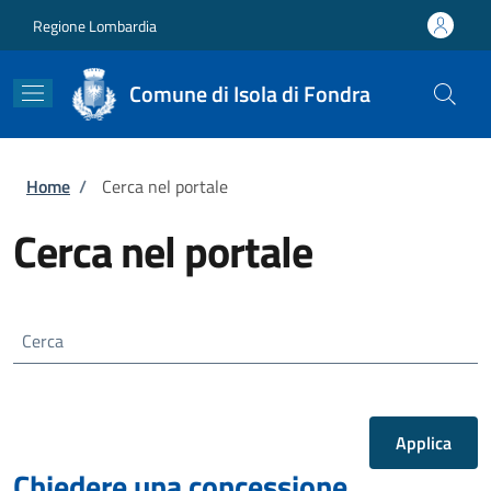
Salta al contenuto principale
Skip to footer content
Regione Lombardia
Comune di Isola di Fondra
Briciole di pane
Home
/
Cerca nel portale
Cerca nel portale
Cerca
Chiedere una concessione